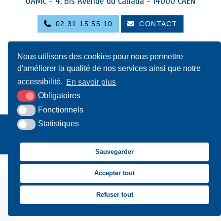
UAMC
- 4, Bis Avenue du Canada - 14000 CAEN
02 31 15 55 10
CONTACT
Nous utilisons des cookies pour nous permettre
Suivez-nous sur Facebook
Suivez-nous sur X
Suivez-nous sur LinkedIn
Suivez-nous sur You
d'améliorer la qualité de nos services ainsi que notre
accessibilité.
En savoir plus
Asssociation des Mai
Obligatoires
Fonctionnels
Statistiques
Plan du site
Mentions légales
Accessibilité
Krea3
Sauvegarder
Accepter tout
Refuser tout