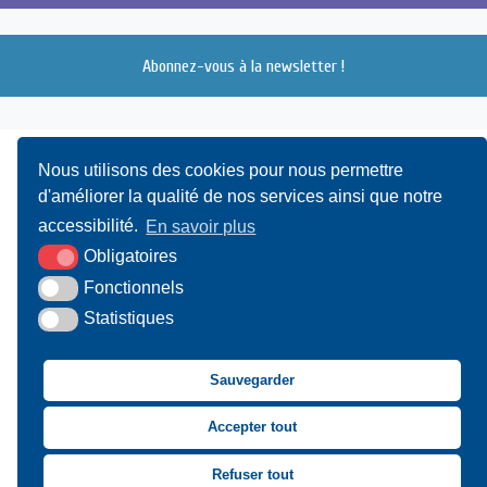
Abonnez-vous à la newsletter !
Nous utilisons des cookies pour nous permettre
d'améliorer la qualité de nos services ainsi que notre
accessibilité.
En savoir plus
Obligatoires
UAMC
- 4, Bis Avenue du Canada - 14000 CAEN
Fonctionnels
Statistiques
02 31 15 55 10
CONTACT
Sauvegarder
Suivez-nous sur Facebook
Suivez-nous sur X
Suivez-nous sur LinkedIn
Suivez-nous sur You
Accepter tout
Asssociation des Mai
Refuser tout