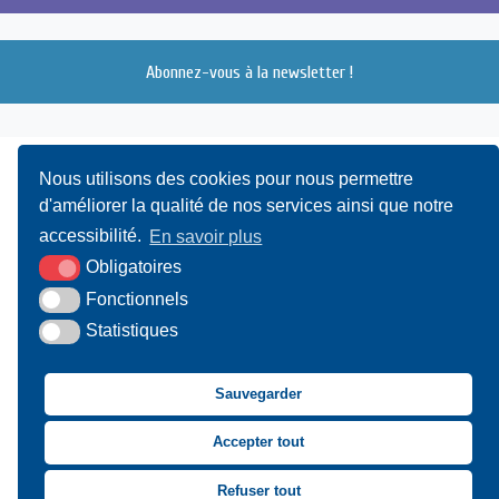
Abonnez-vous à la newsletter !
Nous utilisons des cookies pour nous permettre
d'améliorer la qualité de nos services ainsi que notre
accessibilité.
En savoir plus
Obligatoires
UAMC
- 4, Bis Avenue du Canada - 14000 CAEN
Fonctionnels
Statistiques
02 31 15 55 10
CONTACT
Sauvegarder
Suivez-nous sur Facebook
Suivez-nous sur X
Suivez-nous sur LinkedIn
Suivez-nous sur You
Accepter tout
Asssociation des Mai
Refuser tout