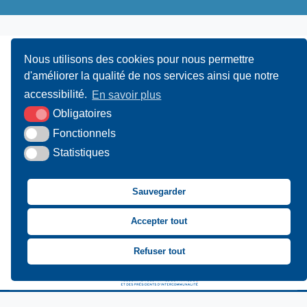
Nous utilisons des cookies pour nous permettre
d'améliorer la qualité de nos services ainsi que notre
accessibilité.
En savoir plus
Obligatoires
UAMC
- 4, Bis Avenue du Canada - 14000 CAEN
Fonctionnels
Statistiques
02 31 15 55 10
CONTACT
Sauvegarder
Suivez-nous sur Facebook
Suivez-nous sur X
Suivez-nous sur LinkedIn
Suivez-nous sur You
Accepter tout
Asssociation des Mai
Refuser tout