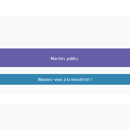
Marchés
publics
Abonnez-vous à la newsletter !
du Canada - 14000 CAEN
Suivez
Su
0
CONTACT