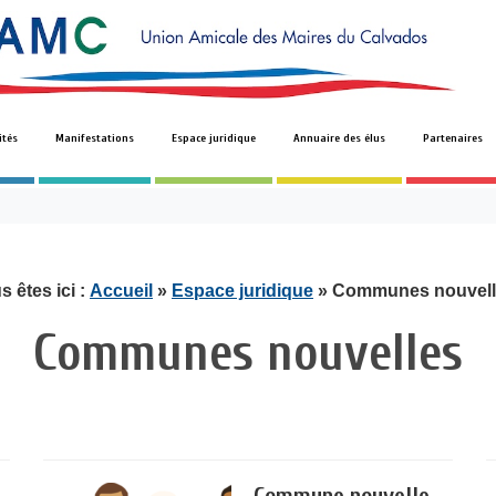
ités
Manifestations
Espace juridique
Annuaire des élus
Partenaires
s êtes ici :
Accueil
»
Espace juridique
»
Communes nouvell
Communes nouvelles