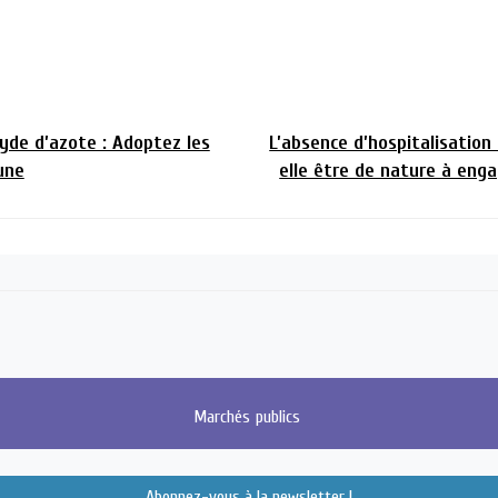
de d’azote : Adoptez les
L’absence d’hospitalisation
une
elle être de nature à enga
Marchés
publics
Abonnez-vous à la newsletter !