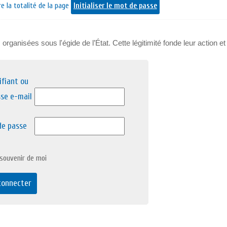
e la totalité de la page
Initialiser le mot de passe
organisées sous l'égide de l’État. Cette légitimité fonde leur action et 
ifiant ou
se e-mail
de passe
souvenir de moi