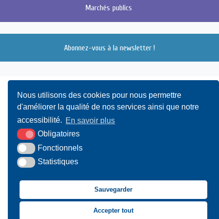
Marchés
publics
Abonnez-vous à la newsletter !
Nous utilisons des cookies pour nous permettre
d'améliorer la qualité de nos services ainsi que notre
accessibilité.
En savoir plus
Obligatoires
UAMC
- 4, Bis Avenue du Canada - 14000 CAEN
Fonctionnels
Statistiques
02 31 15 55 10
CONTACT
Sauvegarder
Suivez-nous sur Facebook
Suivez-nous sur X
Suivez-nous sur LinkedIn
Suivez-nous sur You
Accepter tout