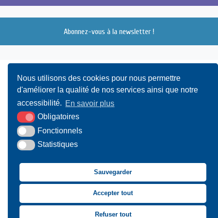
Abonnez-vous à la newsletter !
Nous utilisons des cookies pour nous permettre
d'améliorer la qualité de nos services ainsi que notre
accessibilité.
En savoir plus
Obligatoires
UAMC
- 4, Bis Avenue du Canada - 14000 CAEN
Fonctionnels
Statistiques
02 31 15 55 10
CONTACT
Sauvegarder
Suivez-nous sur Facebook
Suivez-nous sur X
Suivez-nous sur LinkedIn
Suivez-nous sur You
Accepter tout
Asssociation des Mai
Refuser tout