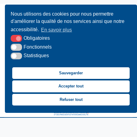
Nous utilisons des cookies pour nous permettre
d'améliorer la qualité de nos services ainsi que notre
accessibilité.
En savoir plus
Obligatoires
UAMC
- 4, Bis Avenue du Canada - 14000 CAEN
Fonctionnels
Statistiques
02 31 15 55 10
CONTACT
Sauvegarder
Suivez-nous sur Facebook
Suivez-nous sur X
Suivez-nous sur LinkedIn
Suivez-nous sur You
Accepter tout
Refuser tout
Asssociation des Mai
Plan du site
Mentions légales
Accessibilité
Krea3