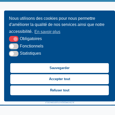
Nous utilisons des cookies pour nous permettre
d'améliorer la qualité de nos services ainsi que notre
accessibilité.
En savoir plus
Obligatoires
UAMC
- 4, Bis Avenue du Canada - 14000 CAEN
Fonctionnels
Statistiques
02 31 15 55 10
CONTACT
Sauvegarder
Suivez-nous sur Facebook
Suivez-nous sur X
Suivez-nous sur LinkedIn
Suivez-nous sur You
Accepter tout
Asssociation des Mai
Refuser tout