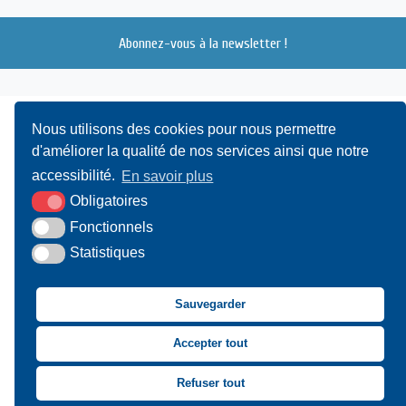
Abonnez-vous à la newsletter !
Nous utilisons des cookies pour nous permettre
d'améliorer la qualité de nos services ainsi que notre
accessibilité.
En savoir plus
Obligatoires
UAMC
- 4, Bis Avenue du Canada - 14000 CAEN
Fonctionnels
Statistiques
02 31 15 55 10
CONTACT
Sauvegarder
Suivez-nous sur Facebook
Suivez-nous sur X
Suivez-nous sur LinkedIn
Suivez-nous sur You
Accepter tout
Asssociation des Mai
Refuser tout