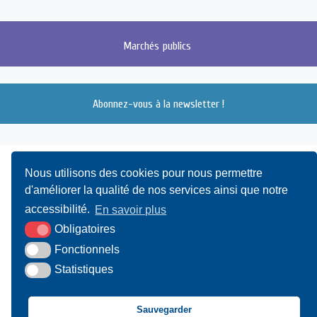
Marchés
publics
Abonnez-vous à la newsletter !
Nous utilisons des cookies pour nous permettre
d'améliorer la qualité de nos services ainsi que notre
accessibilité.
En savoir plus
Obligatoires
UAMC
- 4, Bis Avenue du Canada - 14000 CAEN
Fonctionnels
Statistiques
02 31 15 55 10
CONTACT
Sauvegarder