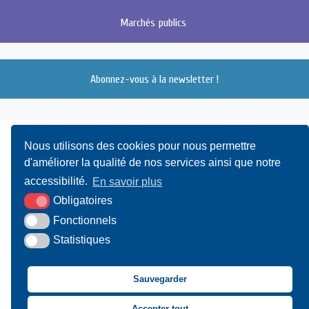
Marchés
publics
Abonnez-vous à la newsletter !
Nous utilisons des cookies pour nous permettre
d'améliorer la qualité de nos services ainsi que notre
accessibilité.
En savoir plus
Obligatoires
UAMC
- 4, Bis Avenue du Canada - 14000 CAEN
Fonctionnels
Statistiques
02 31 15 55 10
CONTACT
Sauvegarder
Suivez-nous sur Facebook
Suivez-nous sur X
Suivez-nous sur LinkedIn
Suivez-nous sur You
Accepter tout