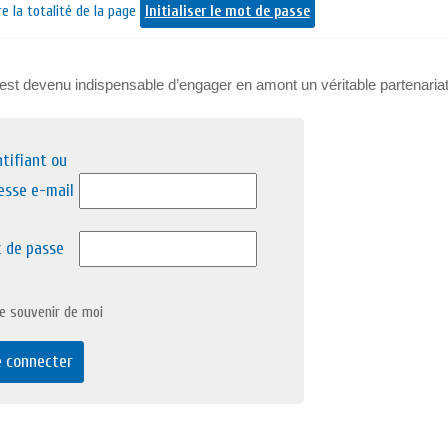
e la totalité de la page
Initialiser le mot de passe
 il est devenu indispensable d’engager en amont un véritable partenariat
ntifiant ou
esse e-mail
 de passe
e souvenir de moi