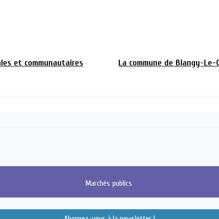
pales et communautaires
La commune de Blangy-Le-C
Marchés
publics
Abonnez-vous à la newsletter !