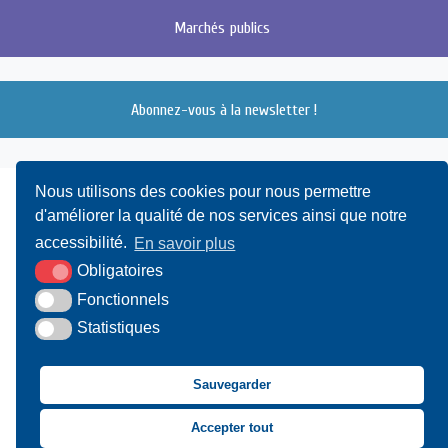
Marchés
publics
Abonnez-vous à la newsletter !
Nous utilisons des cookies pour nous permettre
d'améliorer la qualité de nos services ainsi que notre
accessibilité.
En savoir plus
Obligatoires
Fonctionnels
UAMC
- 4, Bis Avenue du Canada - 14000 CAEN
Statistiques
02 31 15 55 10
CONTACT
Sauvegarder
Suivez-nous sur Facebook
Suivez-nous sur X
Suivez-nous sur LinkedIn
Suivez-nous sur You
Accepter tout