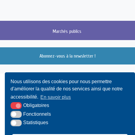
Marchés
publics
Abonnez-vous à la newsletter !
Nous utilisons des cookies pour nous permettre
d'améliorer la qualité de nos services ainsi que notre
accessibilité.
En savoir plus
Obligatoires
Fonctionnels
UAMC
- 4, Bis Avenue du Canada - 14000 CAEN
Statistiques
02 31 15 55 10
CONTACT