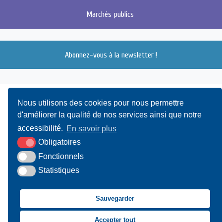
Marchés
publics
Abonnez-vous à la newsletter !
Nous utilisons des cookies pour nous permettre
d'améliorer la qualité de nos services ainsi que notre
accessibilité.
En savoir plus
Obligatoires
UAMC
- 4, Bis Avenue du Canada - 14000 CAEN
Fonctionnels
Statistiques
02 31 15 55 10
CONTACT
Sauvegarder
Suivez-nous sur Facebook
Suivez-nous sur X
Suivez-nous sur LinkedIn
Suivez-nous sur You
Accepter tout