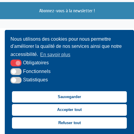
Abonnez-vous à la newsletter !
Nous utilisons des cookies pour nous permettre
d'améliorer la qualité de nos services ainsi que notre
accessibilité.
En savoir plus
Obligatoires
UAMC
- 4, Bis Avenue du Canada - 14000 CAEN
Fonctionnels
Statistiques
02 31 15 55 10
CONTACT
Sauvegarder
Suivez-nous sur Facebook
Suivez-nous sur X
Suivez-nous sur LinkedIn
Suivez-nous sur You
Accepter tout
Asssociation des Mai
Refuser tout