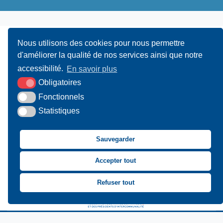
Nous utilisons des cookies pour nous permettre
d'améliorer la qualité de nos services ainsi que notre
accessibilité.
En savoir plus
Obligatoires
UAMC
- 4, Bis Avenue du Canada - 14000 CAEN
Fonctionnels
Statistiques
02 31 15 55 10
CONTACT
Sauvegarder
Suivez-nous sur Facebook
Suivez-nous sur X
Suivez-nous sur LinkedIn
Suivez-nous sur You
Accepter tout
Asssociation des Mai
Refuser tout