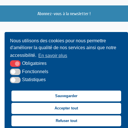
Abonnez-vous à la newsletter !
Nous utilisons des cookies pour nous permettre
d'améliorer la qualité de nos services ainsi que notre
accessibilité.
En savoir plus
Obligatoires
UAMC
- 4, Bis Avenue du Canada - 14000 CAEN
Fonctionnels
Statistiques
02 31 15 55 10
CONTACT
Sauvegarder
Suivez-nous sur Facebook
Suivez-nous sur X
Suivez-nous sur LinkedIn
Suivez-nous sur You
Accepter tout
Asssociation des Mai
Refuser tout