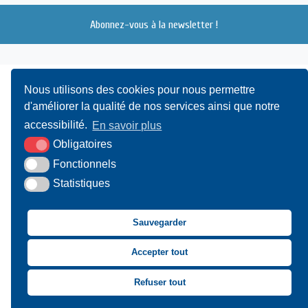
Abonnez-vous à la newsletter !
Nous utilisons des cookies pour nous permettre
d'améliorer la qualité de nos services ainsi que notre
accessibilité.
En savoir plus
Obligatoires
UAMC
- 4, Bis Avenue du Canada - 14000 CAEN
Fonctionnels
Statistiques
02 31 15 55 10
CONTACT
Sauvegarder
Suivez-nous sur Facebook
Suivez-nous sur X
Suivez-nous sur LinkedIn
Suivez-nous sur You
Accepter tout
Asssociation des Mai
Refuser tout