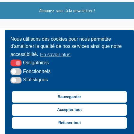
Abonnez-vous à la newsletter !
Nous utilisons des cookies pour nous permettre
d'améliorer la qualité de nos services ainsi que notre
accessibilité.
En savoir plus
Obligatoires
UAMC
- 4, Bis Avenue du Canada - 14000 CAEN
Fonctionnels
Statistiques
02 31 15 55 10
CONTACT
Sauvegarder
Suivez-nous sur Facebook
Suivez-nous sur X
Suivez-nous sur LinkedIn
Suivez-nous sur You
Accepter tout
Asssociation des Mai
Refuser tout