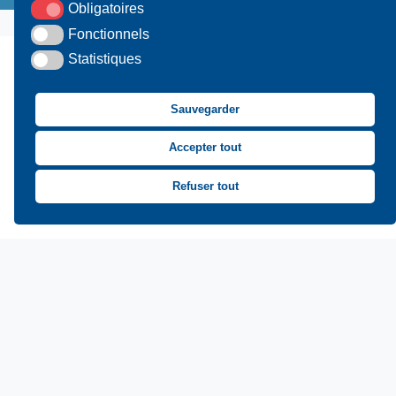
Obligatoires
Fonctionnels
Statistiques
Sauvegarder
Accepter tout
UAMC
- 4, Bis Avenue du Canada - 14000 CAEN
Refuser tout
02 31 15 55 10
CONTACT
Suivez-nous sur Facebook
Suivez-nous sur X
Suivez-nous sur LinkedIn
Suivez-nous sur You
Asssociation des Mai