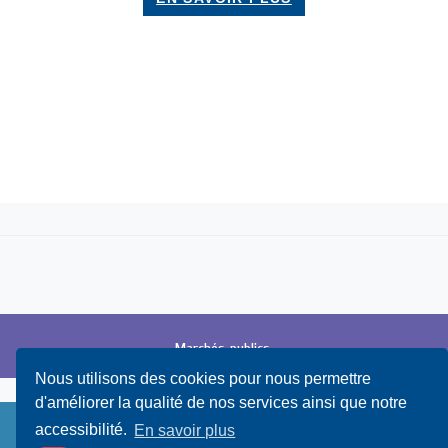
Marchés
publics
Nous utilisons des cookies pour nous permettre
d'améliorer la qualité de nos services ainsi que notre
accessibilité.
En savoir plus
Abonnez-vous à la newsletter !